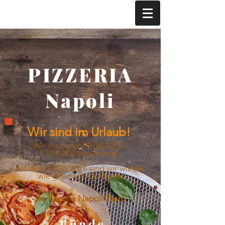
Tel. 05223/12230/2446
PIZZERIA
Napoli
Wir sind im Urlaub!
Wir sind vom
03.08.2026 -
17.08.2026
im Urlaub.
Ab dem 18.08.2026 sind wir wieder,
wie gewöhnt für Sie da.
Ihr Pizzeria Napoli Team
Bünde